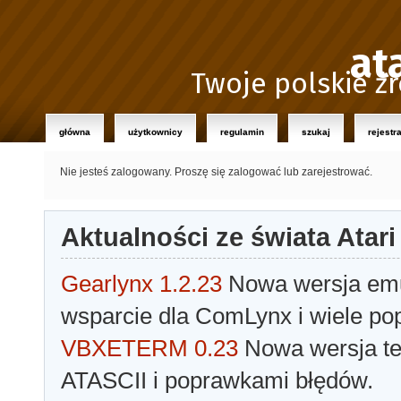
at
Twoje polskie źr
główna
użytkownicy
regulamin
szukaj
rejestr
Nie jesteś zalogowany.
Proszę się zalogować lub zarejestrować.
Aktualności ze świata Atari
Gearlynx 1.2.23
Nowa wersja emul
wsparcie dla ComLynx i wiele po
VBXETERM 0.23
Nowa wersja t
ATASCII i poprawkami błędów.