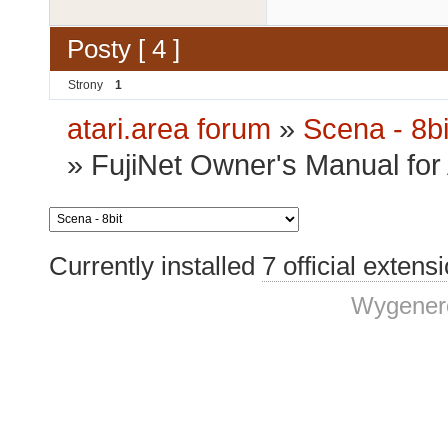
Posty [ 4 ]
Strony
1
atari.area forum
»
Scena - 8bi
»
FujiNet Owner's Manual for
Currently installed
7 official extens
Wygenero