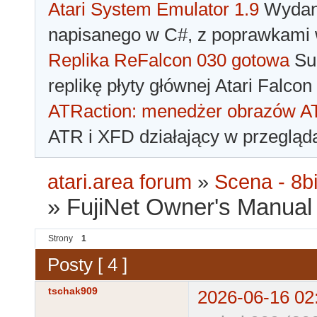
Atari System Emulator 1.9
Wydano
napisanego w C#, z poprawkami w
Replika ReFalcon 030 gotowa
Sua
replikę płyty głównej Atari Falcon
ATRaction: menedżer obrazów 
ATR i XFD działający w przegląda
atari.area forum
»
Scena - 8bi
»
FujiNet Owner's Manual
Strony
1
Posty [ 4 ]
tschak909
2026-06-16 02