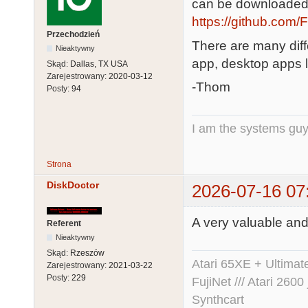
can be downloaded f
https://github.com/F
Przechodzień
There are many diffe
Nieaktywny
app, desktop apps li
Skąd:
Dallas, TX USA
Zarejestrowany:
2020-03-12
-Thom
Posty:
94
I am the systems g
Strona
DiskDoctor
2026-07-16 07
A very valuable an
Referent
Nieaktywny
Skąd:
Rzeszów
Atari 65XE + Ultima
Zarejestrowany:
2021-03-22
Posty:
229
FujiNet /// Atari 26
Synthcart