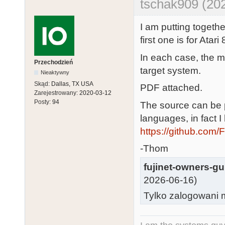
tschak909 (20
I am putting togethe
first one is for Atari
In each case, the m
Przechodzień
target system.
Nieaktywny
Skąd:
Dallas, TX USA
PDF attached.
Zarejestrowany:
2020-03-12
Posty:
94
The source can be p
languages, in fact I
https://github.com/
-Thom
fujinet-owners-gu
2026-06-16)
Tylko zalogowani m